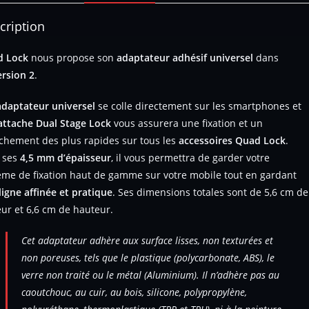
cription
d Lock
nous propose son
adaptateur adhésif universel
dans
ersion 2
.
adaptateur universel
se colle directement sur les smartphones et
attache Dual Stage Lock
vous assurera une fixation et un
chement des plus rapides sur tous les
accessoires Quad Lock
.
 ses
4,5 mm d’épaisseur
, il vous permettra de garder votre
ème de fixation haut de gamme sur votre mobile tout en gardant
ligne affinée et pratique
. Ses dimensions totales sont de 5,6 cm de
eur et 6,6 cm de hauteur.
Cet adaptateur adhère aux surface lisses, non texturées et
non poreuses, tels que le plastique (polycarbonate, ABS), le
verre non traité ou le métal (Aluminium). Il n’adhère pas au
caoutchouc, au cuir, au bois, silicone, polypropylène,