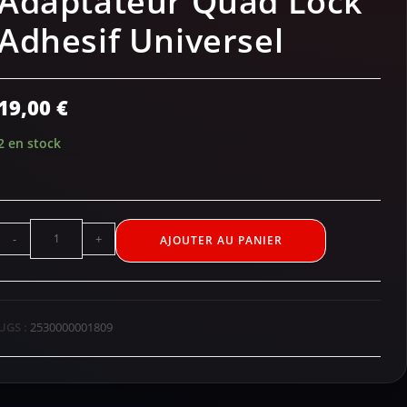
Adaptateur Quad Lock
Adhesif Universel
19,00
€
2 en stock
-
+
AJOUTER AU PANIER
UGS :
2530000001809