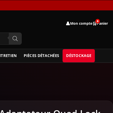
0
👤
🛒
Mon compte
Panier
NTRETIEN
PIÈCES DÉTACHÉES
DÉSTOCKAGE