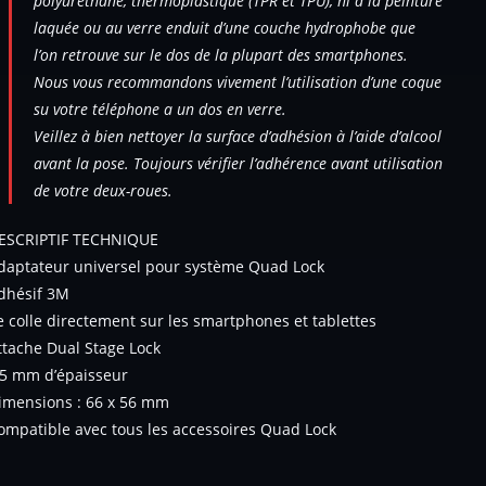
polyuréthane, thermoplastique (TPR et TPU), ni à la peinture
laquée ou au verre enduit d’une couche hydrophobe que
l’on retrouve sur le dos de la plupart des smartphones.
Nous vous recommandons vivement l’utilisation d’une coque
su votre téléphone a un dos en verre.
Veillez à bien nettoyer la surface d’adhésion à l’aide d’alcool
avant la pose. Toujours vérifier l’adhérence avant utilisation
de votre deux-roues.
ESCRIPTIF TECHNIQUE
daptateur universel pour système Quad Lock
dhésif 3M
e colle directement sur les smartphones et tablettes
ttache Dual Stage Lock
,5 mm d’épaisseur
imensions : 66 x 56 mm
ompatible avec tous les accessoires Quad Lock