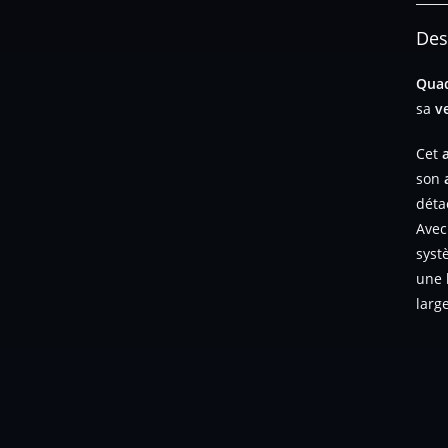
Des
Qua
sa
v
Cet
son
déta
Avec
syst
une
larg