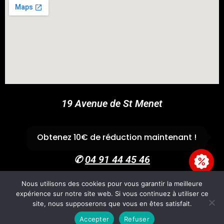
COUPONX1876116937
COPY CODE
19 Avenue de St Menet
13011 Marseille
Obtenez 10€ de réduction maintenant !
✆
04 91 44 45 46
Nous utilisons des cookies pour vous garantir la meilleure
expérience sur notre site web. Si vous continuez à utiliser ce
Accueil
Boutique
Panier
Univers Cross
CGV
site, nous supposerons que vous en êtes satisfait.
Mentions légales
Accepter
Refuser
Copyright 2026 - GvpAccess - Site By
Fire'Technologie