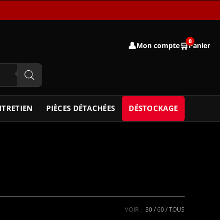
0
👤
🛒
Mon compte
Panier
NTRETIEN
PIÈCES DÉTACHÉES
DÉSTOCKAGE
VOIR :
30
60
TOUS