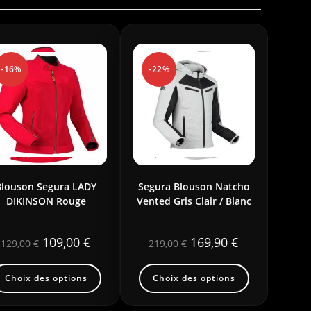
-16%
-22%
Blouson Segura LADY
Segura Blouson Natcho
DIKINSON Rouge
Vented Gris Clair / Blanc
109,00
€
169,90
€
129,00
€
219,00
€
Choix des options
Choix des options