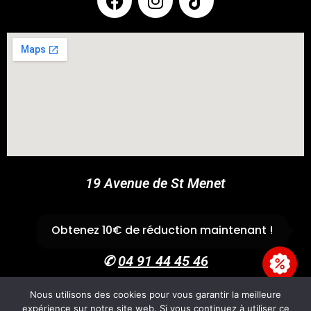
COUPONX2769831248
COPY CODE
19 Avenue de St Menet
13011 Marseille
Obtenez 10€ de réduction maintenant !
✆
04 91 44 45 46
Nous utilisons des cookies pour vous garantir la meilleure
expérience sur notre site web. Si vous continuez à utiliser ce
Accueil
Boutique
Panier
Univers Cross
CGV