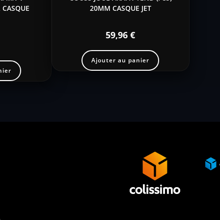
L CASQUE
20MM CASQUE JET
59,96
€
Ajouter au panier
nier