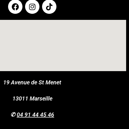
19 Avenue de St Menet
COUPONX9852827613
COPY CODE
13011 Marseille
✆
04 91 44 45 46