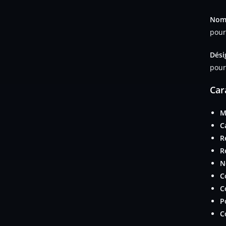
Nom 
pour
Dési
pour
Car
M
C
R
R
N
C
C
P
C