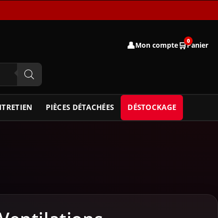
0
👤
🛒
Mon compte
Panier
NTRETIEN
PIÈCES DÉTACHÉES
DÉSTOCKAGE