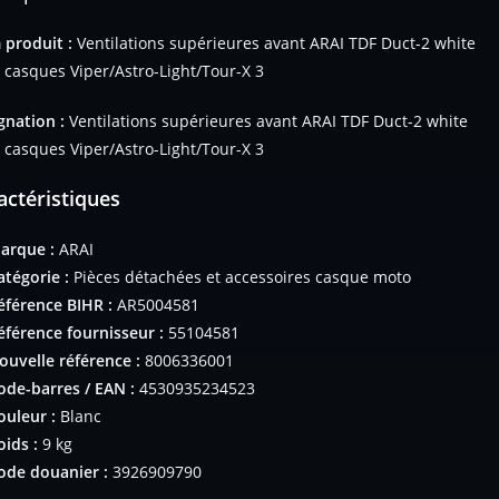
produit :
Ventilations supérieures avant ARAI TDF Duct-2 white
 casques Viper/Astro-Light/Tour-X 3
gnation :
Ventilations supérieures avant ARAI TDF Duct-2 white
 casques Viper/Astro-Light/Tour-X 3
actéristiques
arque :
ARAI
atégorie :
Pièces détachées et accessoires casque moto
éférence BIHR :
AR5004581
éférence fournisseur :
55104581
ouvelle référence :
8006336001
ode-barres / EAN :
4530935234523
ouleur :
Blanc
oids :
9 kg
ode douanier :
3926909790