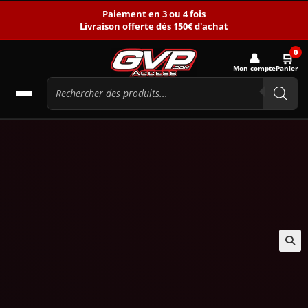
Paiement en 3 ou 4 fois
Livraison offerte dès 150€ d'achat
0
👤
🛒
Mon compte
Panier
🔍