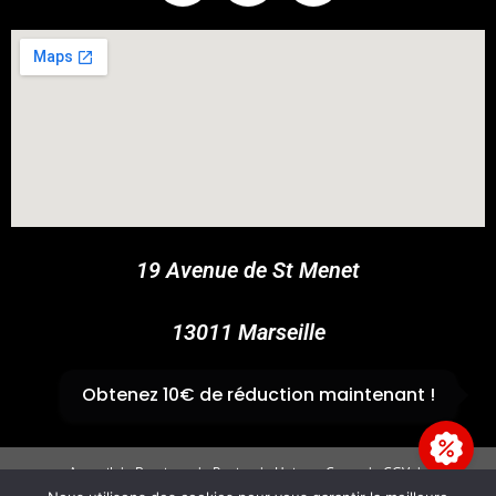
COUPONX2600812365
COPY CODE
19 Avenue de St Menet
13011 Marseille
✆
04 91 44 45 46
Obtenez 10€ de réduction maintenant !
Accueil
Boutique
Panier
Univers Cross
CGV
Mentions légales