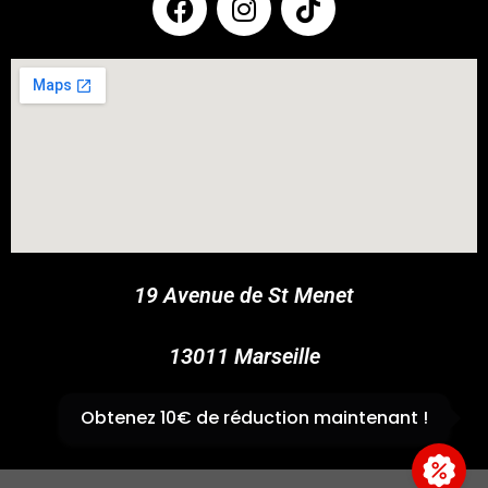
COUPONX1836059005
COPY CODE
19 Avenue de St Menet
13011 Marseille
✆
04 91 44 45 46
Obtenez 10€ de réduction maintenant !