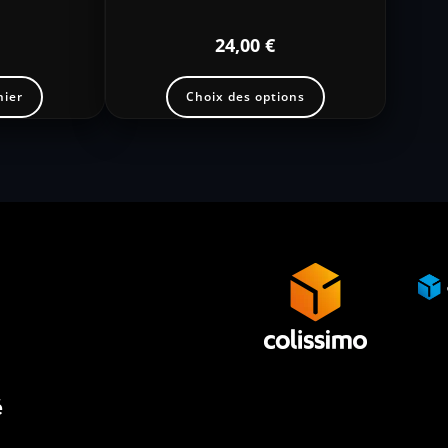
24,00
€
nier
Choix des options
é