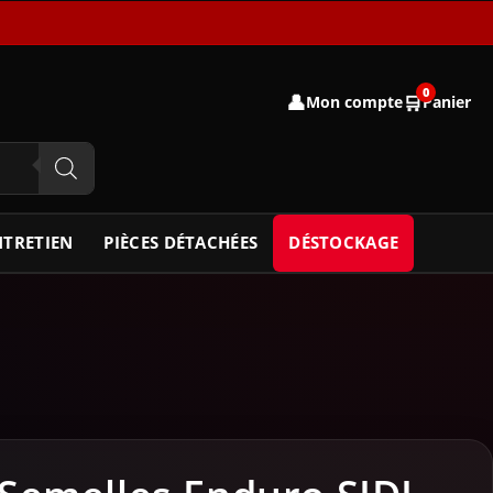
0
👤
🛒
Mon compte
Panier
NTRETIEN
PIÈCES DÉTACHÉES
DÉSTOCKAGE