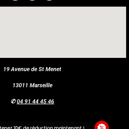
19 Avenue de St Menet
COUPONX1453992298
COPY CODE
13011 Marseille
✆
04 91 44 45 46
enez 10€ de réduction maintenant !