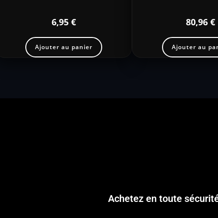
6,95
€
80,96
€
Ajouter au panier
Ajouter au pa
Achetez en toute sécurit