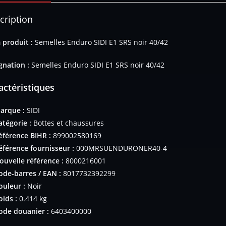
cription
produit :
Semelles Enduro SIDI E1 SRS noir 40/42
gnation :
Semelles Enduro SIDI E1 SRS noir 40/42
actéristiques
arque :
SIDI
atégorie :
Bottes et chaussures
éférence BIHR :
899002580169
éférence fournisseur :
000MRSUENDURONER40-4
ouvelle référence :
8000216001
ode-barres / EAN :
8017732392299
ouleur :
Noir
oids :
0.414 kg
ode douanier :
6403400000