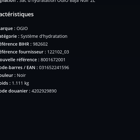
gnation :
Sac d'hydratation OGIO Baja Noir 2L
actéristiques
arque :
OGIO
atégorie :
Système d'hydratation
éférence BIHR :
982602
éférence fournisseur :
122102_03
ouvelle référence :
8001672001
ode-barres / EAN :
031652241596
ouleur :
Noir
oids :
1.111 kg
ode douanier :
4202929890