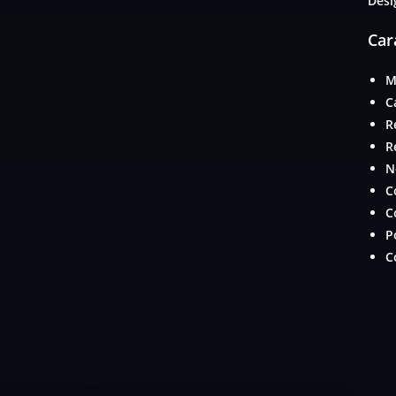
Dési
Car
M
C
R
R
N
C
C
P
C