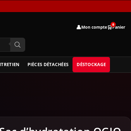
0
👤
🛒
Mon compte
Panier
NTRETIEN
PIÈCES DÉTACHÉES
DÉSTOCKAGE