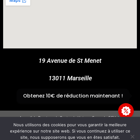
COUPONX9843212714
COPY CODE
19 Avenue de St Menet
13011 Marseille
✆
04 91 44 45 46
Obtenez 10€ de réduction maintenant !
Accueil
Boutique
Panier
Univers Cross
CGV
Mentions légales
Nous utilisons des cookies pour vous garantir la meilleure
expérience sur notre site web. Si vous continuez à utiliser ce
Copyright 2026 - GvpAccess - Site By
Fire'Technologie
site, nous supposerons que vous en êtes satisfait.