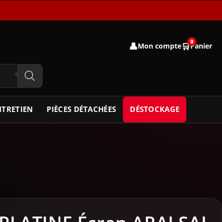
0
👤
🛒
Mon compte
Panier
NTRETIEN
PIÈCES DÉTACHÉES
DÉSTOCKAGE