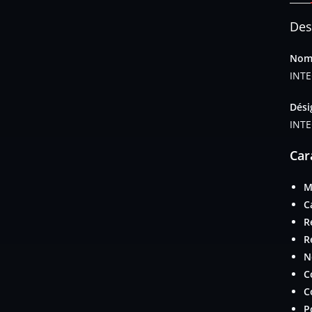
Des
Nom 
INT
Dési
INT
Car
M
C
R
R
N
C
C
P