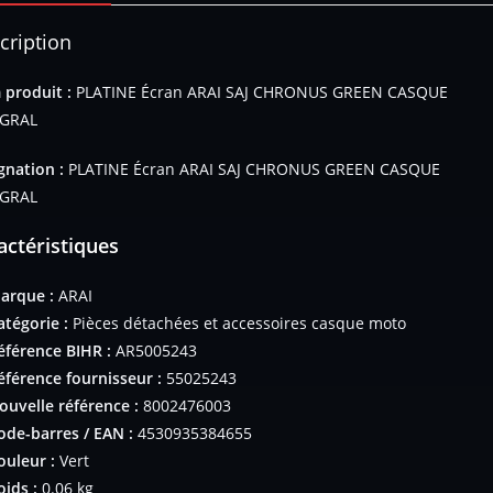
cription
produit :
PLATINE Écran ARAI SAJ CHRONUS GREEN CASQUE
EGRAL
gnation :
PLATINE Écran ARAI SAJ CHRONUS GREEN CASQUE
EGRAL
actéristiques
arque :
ARAI
atégorie :
Pièces détachées et accessoires casque moto
éférence BIHR :
AR5005243
éférence fournisseur :
55025243
ouvelle référence :
8002476003
ode-barres / EAN :
4530935384655
ouleur :
Vert
oids :
0.06 kg