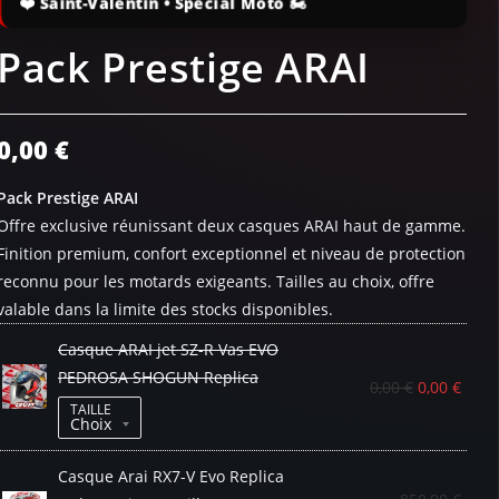
Pack Prestige ARAI
0,00
€
Pack Prestige ARAI
Offre exclusive réunissant deux casques ARAI haut de gamme.
Finition premium, confort exceptionnel et niveau de protection
reconnu pour les motards exigeants. Tailles au choix, offre
valable dans la limite des stocks disponibles.
Casque ARAI jet SZ-R Vas EVO
PEDROSA SHOGUN Replica
0,00
€
0,00
€
TAILLE
Casque Arai RX7-V Evo Replica