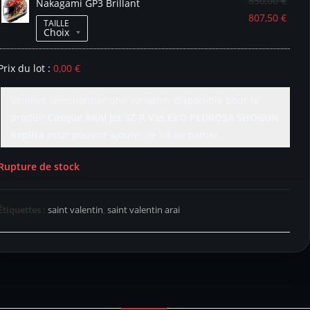
850,00
€
Nakagami GP3 Brillant
807,50
€
TAILLE
Prix du lot :
0,00
€
Veuillez sélectionner une variation disponible pour le
produit
Casque ARAI jet SZ-R Vas EVO PEDROSA SHOGUN
Replica
pour pouvoir ajouter ce lot au panier.
Rupture de stock
Étiquettes :
saint valentin
,
saint valentin arai