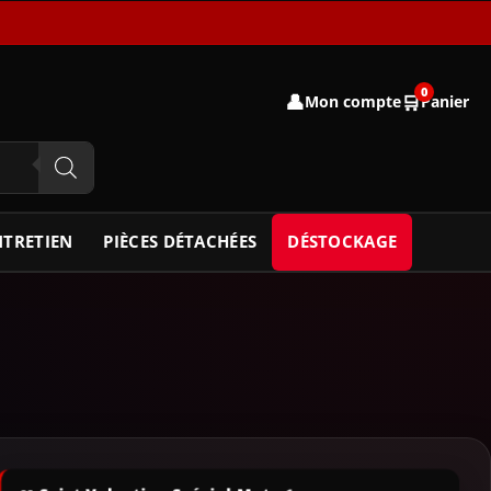
0
👤
🛒
Mon compte
Panier
NTRETIEN
PIÈCES DÉTACHÉES
DÉSTOCKAGE