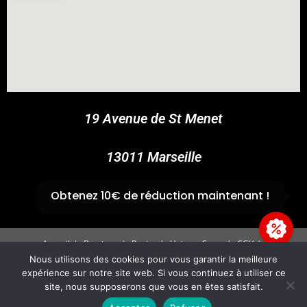
COUPONX2684167030
COPY CODE
19 Avenue de St Menet
13011 Marseille
✆
04 91 44 45 46
Obtenez 10€ de réduction maintenant !
Accueil
Boutique
Panier
Univers Cross
CGV
Mentions légales
Nous utilisons des cookies pour vous garantir la meilleure
expérience sur notre site web. Si vous continuez à utiliser ce
Copyright 2026 - GvpAccess - Site By
Fire'Technologie
site, nous supposerons que vous en êtes satisfait.