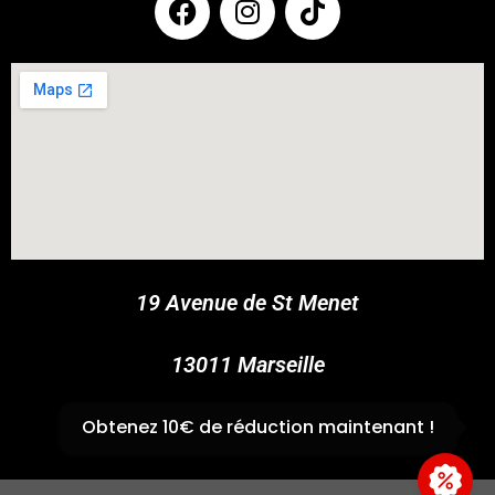
COUPONX1734481755
COPY CODE
19 Avenue de St Menet
13011 Marseille
✆
04 91 44 45 46
Obtenez 10€ de réduction maintenant !