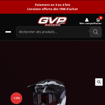
Paiement en 3 ou 4 fois
Livraison offerte dès 150€ d'achat
0
👤
🛒
Mon compte
Panier
🔍
-10%