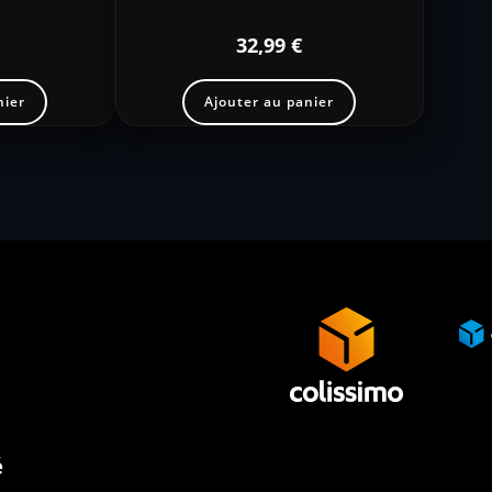
32,99
€
nier
Ajouter au panier
é