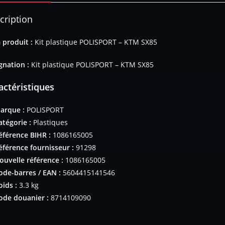
cription
produit :
Kit plastique POLISPORT – KTM SX85
gnation :
Kit plastique POLISPORT – KTM SX85
actéristiques
arque :
POLISPORT
atégorie :
Plastiques
éférence BIHR :
1086165005
éférence fournisseur :
91298
ouvelle référence :
1086165005
ode-barres / EAN :
5604415141546
oids :
3.3 kg
ode douanier :
8714109090