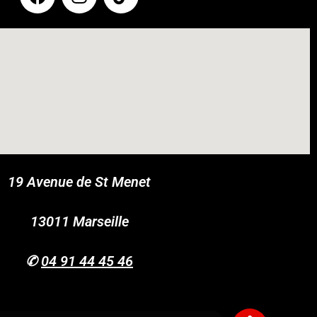
19 Avenue de St Menet
COUPONX0990354526
COPY CODE
13011 Marseille
✆
04 91 44 45 46