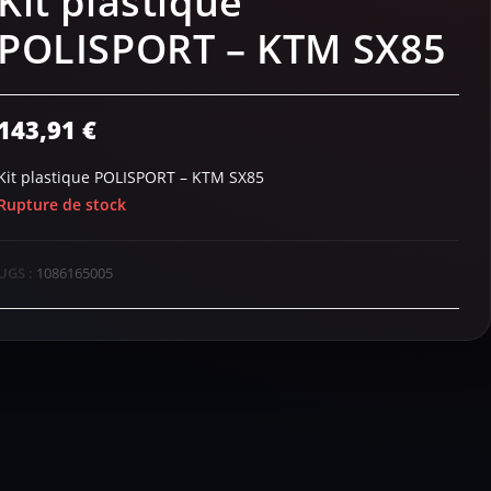
Kit plastique
POLISPORT – KTM SX85
143,91
€
Kit plastique POLISPORT – KTM SX85
Rupture de stock
UGS :
1086165005