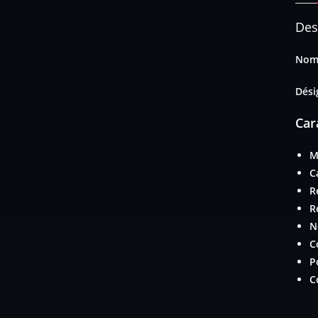
Des
Nom 
Dési
Car
M
C
R
R
N
C
P
C