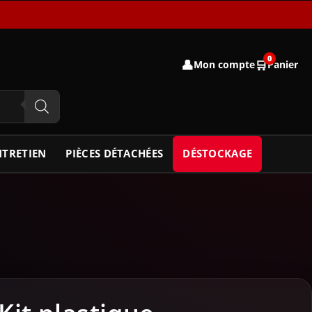
0
👤
🛒
Mon compte
Panier
NTRETIEN
PIÈCES DÉTACHÉES
DÉSTOCKAGE