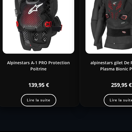
Alpinestars A-1 PRO Protection
alpinestars gilet De
Poitrine
Plasma Bionic P
139,95
€
259,95
€
Lire la suite
Lire la suit