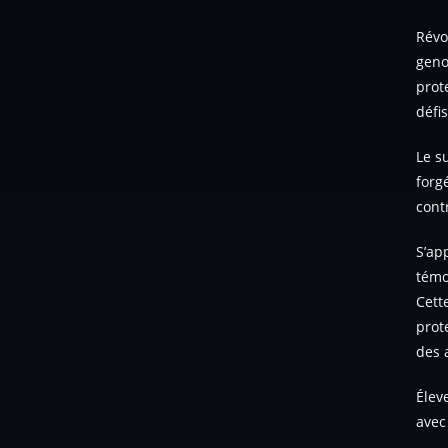
Révo
geno
prot
défi
Le s
forg
cont
S’ap
témo
Cett
prot
des 
Élev
avec