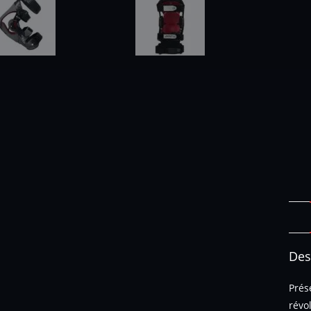
Des
Prés
révo