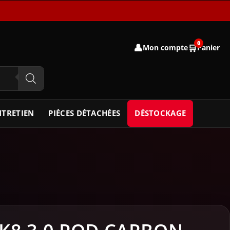
0
👤
🛒
Mon compte
Panier
NTRETIEN
PIÈCES DÉTACHÉES
DÉSTOCKAGE