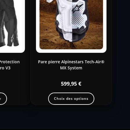
 Protection
Pare pierre Alpinestars Tech-Air®
ro V3
MX System
599,95
€
e
Choix des options