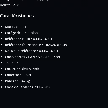
noir taille XS
Caractéristiques
Marque :
RST
Catégorie :
Pantalon
Référence BIHR :
8006754001
Référence fournisseur :
102624BLK-08
Nouvelle référence :
8006754001
Code-barres / EAN :
5056136272861
Taille :
XS
Couleur :
Bleu & Noir
Collection :
2026
Poids :
1.047 kg
Code douanier :
6204623190