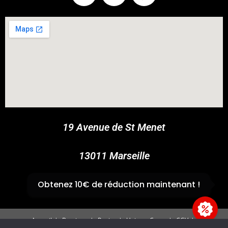
COUPONX1114745503
COPY CODE
19 Avenue de St Menet
13011 Marseille
✆
04 91 44 45 46
Obtenez 10€ de réduction maintenant !
Accueil
Boutique
Panier
Univers Cross
CGV