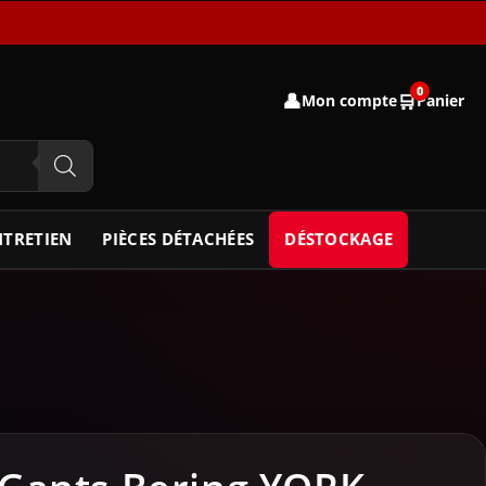
0
👤
🛒
Mon compte
Panier
NTRETIEN
PIÈCES DÉTACHÉES
DÉSTOCKAGE