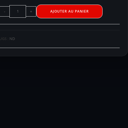
-
+
AJOUTER AU PANIER
UGS :
ND