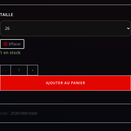
TAILLE
Effacer
1 en stock
-
+
AJOUTER AU PANIER
UGS :
2530190014320