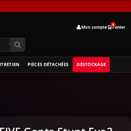
0
👤
🛒
Mon compte
Panier
NTRETIEN
PIÈCES DÉTACHÉES
DÉSTOCKAGE