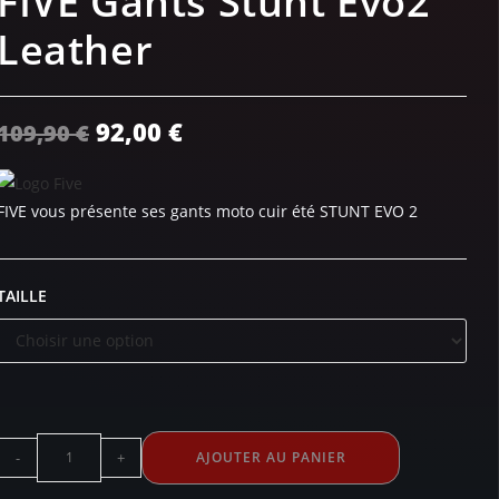
FIVE Gants Stunt Evo2
Leather
92,00
€
109,90
€
FIVE vous présente ses gants moto cuir été STUNT EVO 2
TAILLE
-
+
AJOUTER AU PANIER