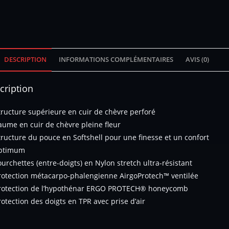
DESCRIPTION
INFORMATIONS COMPLÉMENTAIRES
AVIS (0)
cription
tructure supérieure en cuir de chèvre perforé
aume en cuir de chèvre pleine fleur
tructure du pouce en Softshell pour une finesse et un confort
ptimum
ourchettes (entre-doigts) en Nylon stretch ultra-résistant
rotection métacarpo-phalengienne AirgoProtech™ ventilée
rotection de l’hypothénar ERGO PROTECH® honeycomb
rotection des doigts en TPR avec prise d’air