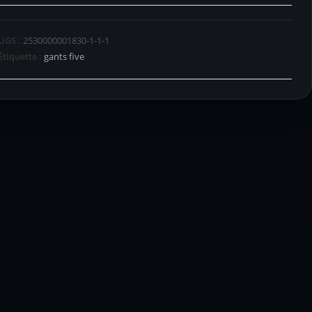
UGS :
2530000001830-1-1-1
Étiquette :
gants five