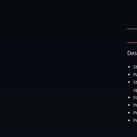
Des
S
P
S
o
F
P
P
P