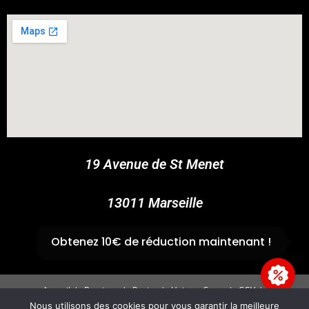
COUPONX3318419075
COPY CODE
19 Avenue de St Menet
13011 Marseille
✆
04 91 44 45 46
Obtenez 10€ de réduction maintenant !
Accueil
Boutique
Panier
Univers Cross
CGV
Mentions légales
Nous utilisons des cookies pour vous garantir la meilleure