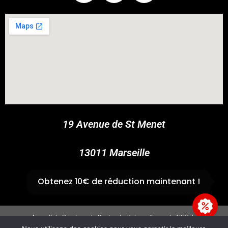
COUPONX0871294920
COPY CODE
19 Avenue de St Menet
13011 Marseille
✆
04 91 44 45 46
Obtenez 10€ de réduction maintenant !
Accueil
Boutique
Panier
Univers Cross
CGV
Mentions légales