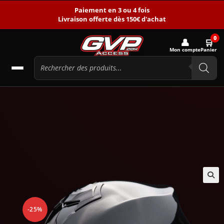
Paiement en 3 ou 4 fois
Livraison offerte dès 150€ d'achat
0
👤
🛒
Mon compte
Panier
🔍
-25%