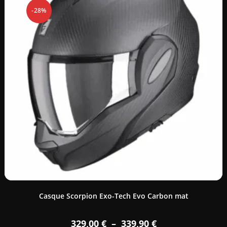
-28%
Casque Scorpion Exo-Tech Evo Carbon mat
329,00
€
–
339,90
€