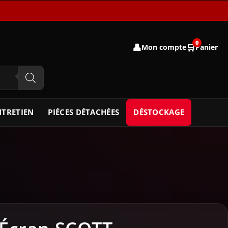
0
👤
🛒
Mon compte
Panier
NTRETIEN
PIÈCES DÉTACHÉES
DÉSTOCKAGE