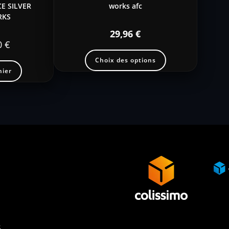
E SILVER
works afc
RKS
29,96
€
0
€
Choix des options
nier