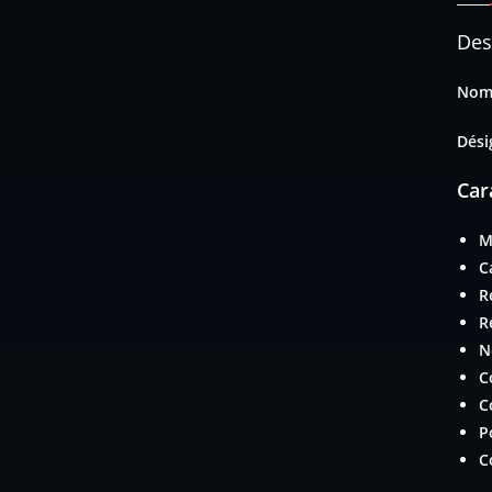
Des
Nom 
Dési
Car
M
C
R
R
N
C
C
P
C