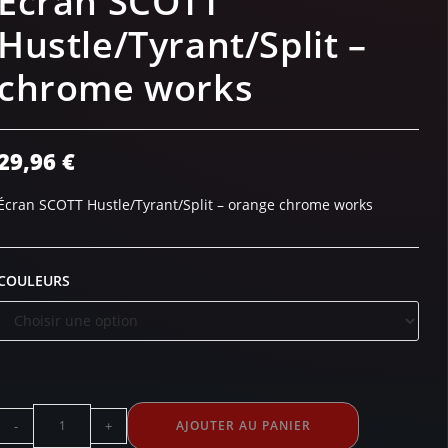
Écran SCOTT
Hustle/Tyrant/Split –
chrome works
29,96
€
Écran SCOTT Hustle/Tyrant/Split – orange chrome works
COULEURS
-
+
AJOUTER AU PANIER