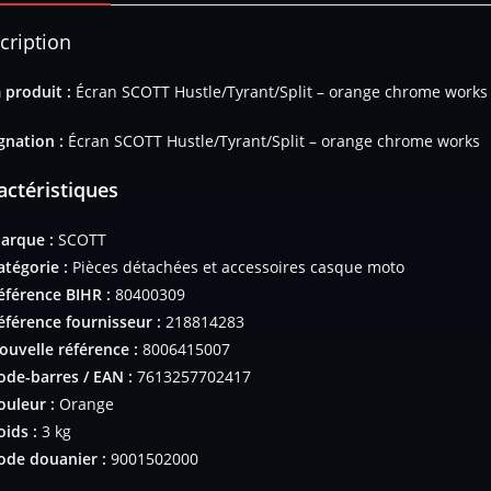
cription
produit :
Écran SCOTT Hustle/Tyrant/Split – orange chrome works
gnation :
Écran SCOTT Hustle/Tyrant/Split – orange chrome works
actéristiques
arque :
SCOTT
atégorie :
Pièces détachées et accessoires casque moto
éférence BIHR :
80400309
éférence fournisseur :
218814283
ouvelle référence :
8006415007
ode-barres / EAN :
7613257702417
ouleur :
Orange
oids :
3 kg
ode douanier :
9001502000