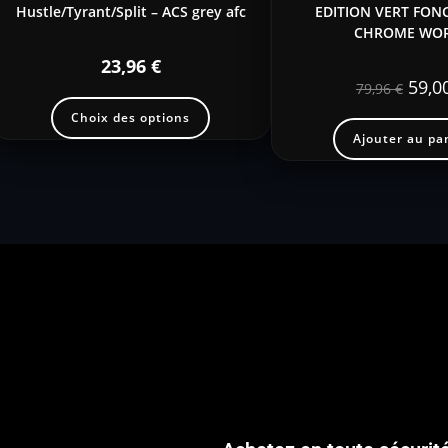
Hustle/Tyrant/Split – ACS grey afc
EDITION VERT FONC
CHROME WO
23,96
€
59,0
79,96
€
Choix des options
Ajouter au pa