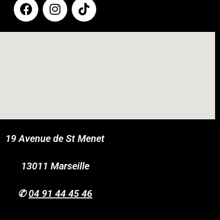
19 Avenue de St Menet
COUPONX2073749858
COPY CODE
13011 Marseille
✆
04 91 44 45 46