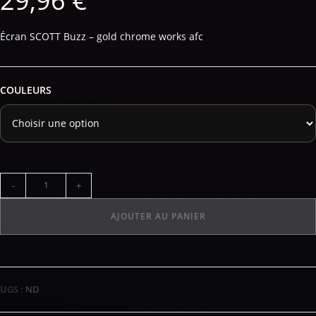
29,96
€
Écran SCOTT Buzz – gold chrome works afc
COULEURS
-
+
AJOUTER AU PANIER
UGS :
ND