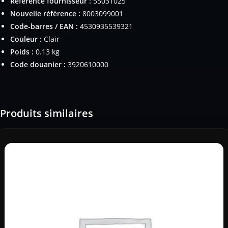
Référence fournisseur :
55031025
Nouvelle référence :
8003099001
Code-barres / EAN :
4530935539321
Couleur :
Clair
Poids :
0.13 kg
Code douanier :
3920610000
Produits similaires