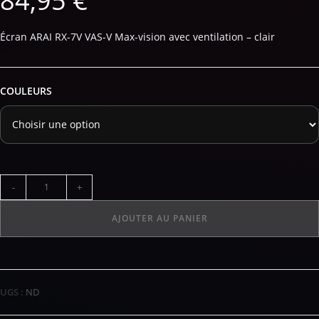
84,95
€
Écran ARAI RX-7V VAS-V Max-vision avec ventilation – clair
COULEURS
-
+
AJOUTER AU PANIER
UGS :
ND