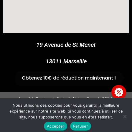
COUPONX3350646039
COPY CODE
19 Avenue de St Menet
13011 Marseille
✆
04 91 44 45 46
Obtenez 10€ de réduction maintenant !
Accueil
Boutique
Panier
Univers Cross
CGV
Mentions légales
Nous utilisons des cookies pour vous garantir la meilleure
expérience sur notre site web. Si vous continuez à utiliser ce
Copyright 2026 - GvpAccess - Site By
Fire'Technologie
site, nous supposerons que vous en êtes satisfait.
Accepter
Refuser