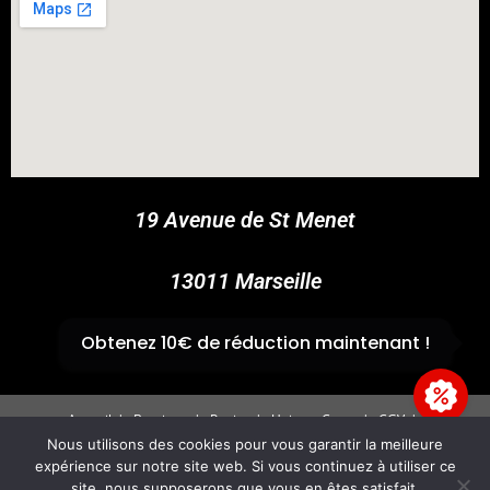
COUPONX3426140573
COPY CODE
19 Avenue de St Menet
13011 Marseille
✆
04 91 44 45 46
Obtenez 10€ de réduction maintenant !
Accueil
Boutique
Panier
Univers Cross
CGV
Mentions légales
Nous utilisons des cookies pour vous garantir la meilleure
expérience sur notre site web. Si vous continuez à utiliser ce
Copyright 2026 - GvpAccess - Site By
Fire'Technologie
site, nous supposerons que vous en êtes satisfait.