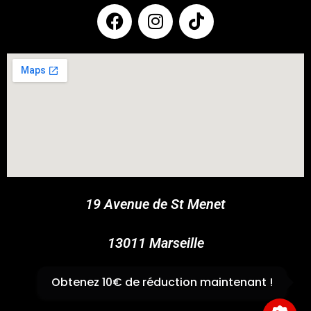
COUPONX2893412861
COPY CODE
19 Avenue de St Menet
13011 Marseille
✆
04 91 44 45 46
Obtenez 10€ de réduction maintenant !