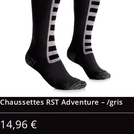
Chaussettes RST Adventure – /gris
14,96
€