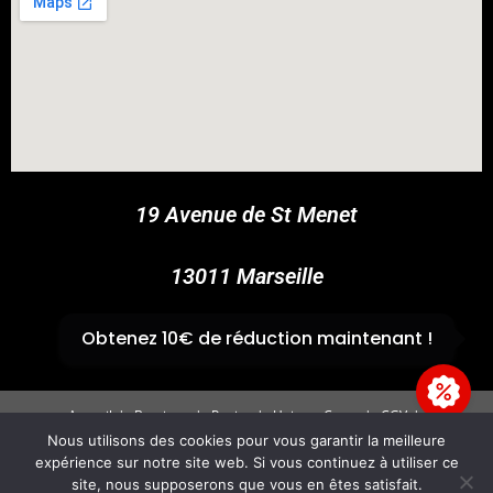
COUPONX2578223578
COPY CODE
19 Avenue de St Menet
13011 Marseille
✆
04 91 44 45 46
Obtenez 10€ de réduction maintenant !
Accueil
Boutique
Panier
Univers Cross
CGV
Mentions légales
Nous utilisons des cookies pour vous garantir la meilleure
expérience sur notre site web. Si vous continuez à utiliser ce
Copyright 2026 - GvpAccess - Site By
Fire'Technologie
site, nous supposerons que vous en êtes satisfait.