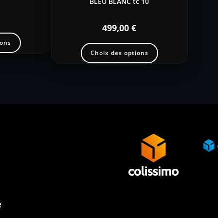
BLEU BLANC tc 10
499,00
€
ions
Choix des options
é