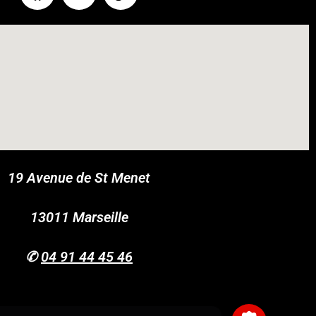
19 Avenue de St Menet
COUPONX1842265531
COPY CODE
13011 Marseille
✆
04 91 44 45 46