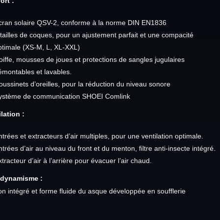
ort :
cran solaire QSV-2, conforme à la norme DIN EN1836
 tailles de coques, pour un ajustement parfait et une compacité
ptimale (XS-M, L, XL-XXL)
oiffe, mousses de joues et protections de sangles jugulaires
émontables et lavables.
oussinets d’oreilles, pour la réduction du niveau sonore
ystème de communication SHOEI Comlink
lation :
ntrées et extracteurs d’air multiples, pour une ventilation optimale.
ntrées d’air au niveau du front et du menton, filtre anti-insecte intégré.
tracteur d’air à l’arrière pour évacuer l’air chaud.
dynamisme :
on intégré et forme fluide du asque développée en soufflerie