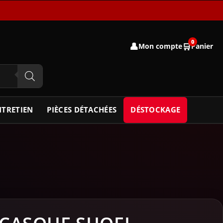
0
👤
🛒
Mon compte
Panier
NTRETIEN
PIÈCES DÉTACHÉES
DÉSTOCKAGE