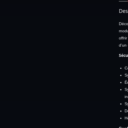
Des
Déco
modu
offr
d’un 
Sécur
C
S
É
S
i
S
D
H