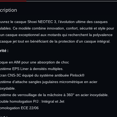
cription
uvrez le casque Shoei NEOTEC 3, l’évolution ultime des casques
lables. Ce modèle combine innovation, confort, sécurité et style pour
ir un casque exceptionnel aux motards qui recherchent la polyvalence
casque jet tout en bénéficiant de la protection d’un casque intégral.
ité :
oque en AIM pour une absorption de choc
ystème EPS Liner à densités multiples.
cran CNS-3C équipé du système antibuée Pinlock®
ystème d’attache sangles jugulaires micrométrique en acier
noxydable.
ystème de verrouillage de la mâchoire à 360° en acier inoxydable.
ouble homologation P/J : Intégral et Jet
omologation ECE 22/06