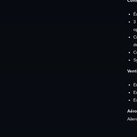
Conf
É
3
o
C
d
C
S
Venti
E
E
Ex
Aéro
Ailer