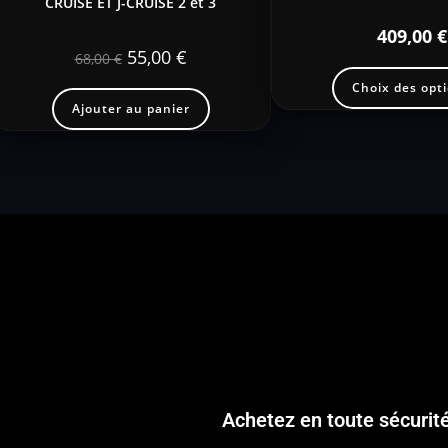
CRUISE ET J-CRUISE 2 et 3
409,00
€
55,00
€
68,00
€
Choix des opt
Ajouter au panier
Achetez en toute sécurit