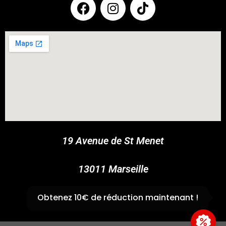
COUPONX1959546614
COPY CODE
19 Avenue de St Menet
13011 Marseille
✆
04 91 44 45 46
Obtenez 10€ de réduction maintenant !