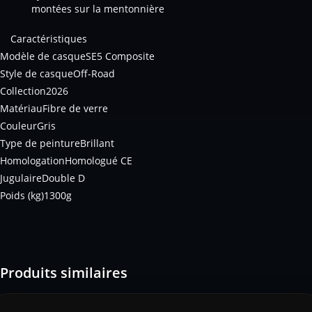
montées sur la mentonnière
Caractéristiques
Modèle de casque
SE5 Composite
Style de casque
Off-Road
Collection
2026
Matériau
Fibre de verre
Couleur
Gris
Type de peinture
Brillant
Homologation
Homologué CE
Jugulaire
Double D
Poids (kg)
1300g
Produits similaires