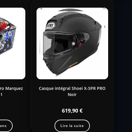
Pro Marquez
Casque intégral Shoei X-SPR PRO
-1
Noir
619,90
€
ions
Lire la suite