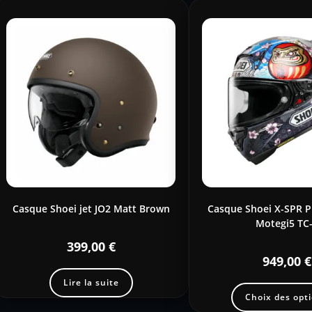
Casque Shoei jet JO2 Matt Brown
Casque Shoei X-SPR 
Motegi5 TC
399,00
€
949,00
€
Lire la suite
Choix des opt