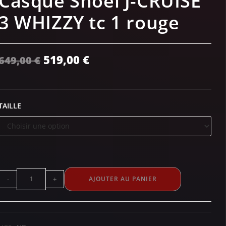
Casque Shoei J-CRUISE
3 WHIZZY tc 1 rouge
519,00
€
649,00
€
TAILLE
-
+
AJOUTER AU PANIER