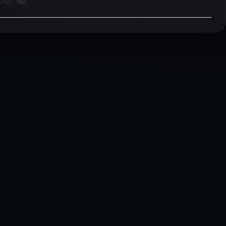
UGS :
ND