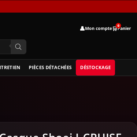
0
👤
🛒
Mon compte
Panier
NTRETIEN
PIÈCES DÉTACHÉES
DÉSTOCKAGE