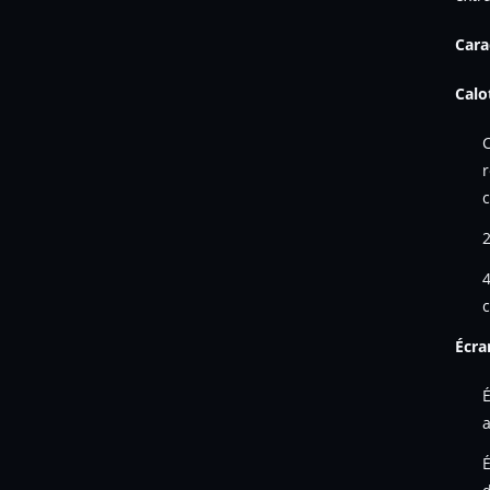
Cara
Calo
r
c
2
4
c
Écra
É
a
É