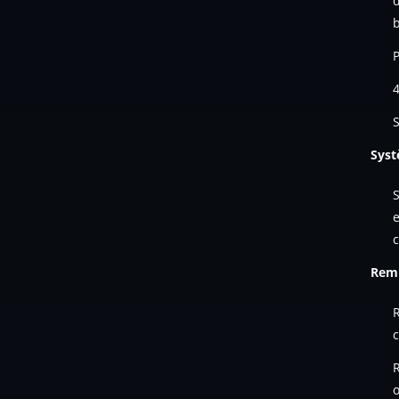
d
P
4
S
Syst
S
e
c
Remb
R
o