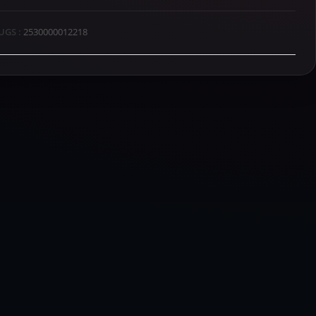
UGS :
2530000012218