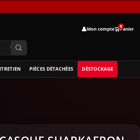
0
👤
🛒
Mon compte
Panier
NTRETIEN
PIÈCES DÉTACHÉES
DÉSTOCKAGE