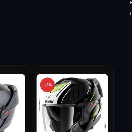
H
-43%