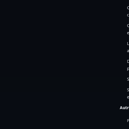
C
c
a
D
p
S
e
Autr
P