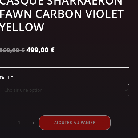
CASQUE SHARKAERON
FAWN CARBON VIOLET
YELLOW
499,00
€
869,00
€
TAILLE
-
+
AJOUTER AU PANIER