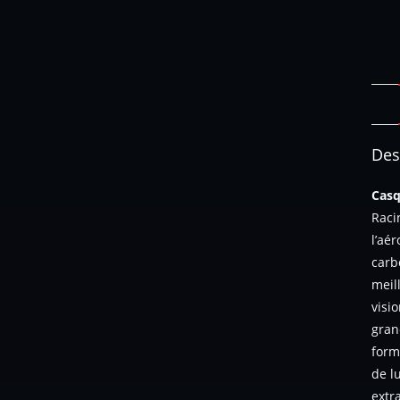
Des
Casq
Raci
l’aé
carb
meil
visi
gran
form
de l
extr