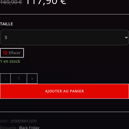
117,90
€
169,90
€
TAILLE
Effacer
1 en stock
-
+
AJOUTER AU PANIER
UGS :
2530030012370
Étiquette :
Black Friday