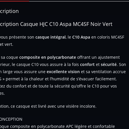
cription
cription Casque HJC C10 Aspa MC4SF Noir Vert
vous présente son
casque intégral
, le
C10
Aspa
en coloris MC4SF
et vert.
 sa coque
composite en polycarbonate
offrant un ajustement
rieur, le casque C10 vous assure à la fois
confort
et
sécurité
. Son
n large vous assure une
excellente vision
et sa ventilation accrue
S » permet à la chaleur et l’humidité de s’évacuer facilement.
itez du confort et de toute la sécurité qu’offre le C10 pour vos
es.
ntion, ce casque est livré avec une visière incolore.
ONCEPTION
oque composite en polycarbonate APC légère et confortable