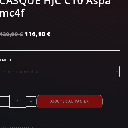
CASQUE HJC C10 Aspa
mc4f
116,10
€
129,00
€
TAILLE
-
+
AJOUTER AU PANIER