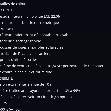
 tailles de calotte
ÉCURITÉ
asque intégral homologué ECE 22.06
ermeture par boucle micrométrique
ONFORT
ntérieur entièrement démontable et lavable
ntérieur à séchage rapide
ousses de joues amovibles et lavables
ux d’air de l’avant vers l’arrière
 prises d’air et 2 sorties
ystème de ventilation à canaux (ACS) : permettant de remonter et
’extraire la chaleur et l’humidité
ISIBILITÉ
ision extra large, élargie de 10 mm
isière traitée anti-rayures et protection UV à 99%
rédisposée à recevoir un Pinlock (en option)
OIDS
500 g (+/- 50g)