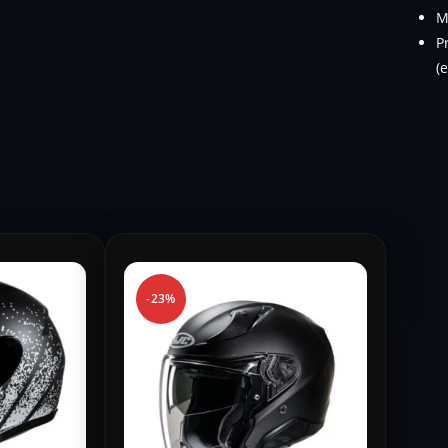
M
P
(
-23%