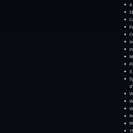
4
S
C
F
C
I
I
M
Fl
3
S
d
V
V
V
P
P
1