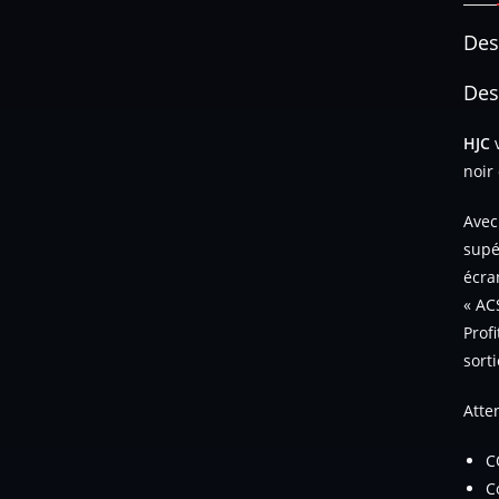
Des
Des
HJC
noir 
Avec
supé
écra
« AC
Prof
sorti
Atte
C
C