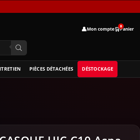
0
👤
🛒
Mon compte
Panier
NTRETIEN
PIÈCES DÉTACHÉES
DÉSTOCKAGE