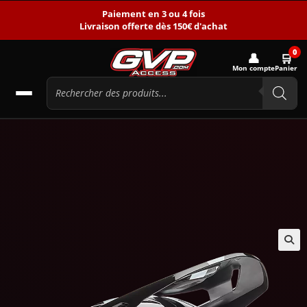
Paiement en 3 ou 4 fois
Livraison offerte dès 150€ d'achat
0
👤
🛒
Mon compte
Panier
🔍