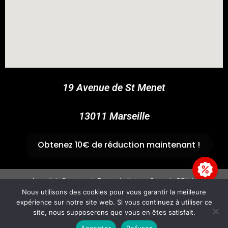
COUPONX1862066570
COPY CODE
19 Avenue de St Menet
13011 Marseille
✆
04 91 44 45 46
Obtenez 10€ de réduction maintenant !
Accueil
Boutique
Panier
Univers Cross
CGV
Mentions légales
Nous utilisons des cookies pour vous garantir la meilleure
expérience sur notre site web. Si vous continuez à utiliser ce
Copyright 2026 - GvpAccess - Site By
Fire'Technologie
site, nous supposerons que vous en êtes satisfait.
Accepter
Refuser