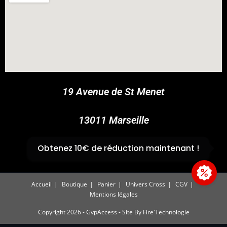
COUPONX0115327700
COPY CODE
19 Avenue de St Menet
13011 Marseille
✆
04 91 44 45 46
Obtenez 10€ de réduction maintenant !
Accueil
Boutique
Panier
Univers Cross
CGV
Mentions légales
Copyright 2026 - GvpAccess - Site By
Fire'Technologie