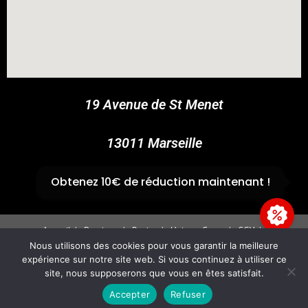
COUPONX1154512221
COPY CODE
19 Avenue de St Menet
13011 Marseille
✆
04 91 44 45 46
Obtenez 10€ de réduction maintenant !
Accueil
Boutique
Panier
Univers Cross
CGV
Mentions légales
Nous utilisons des cookies pour vous garantir la meilleure
expérience sur notre site web. Si vous continuez à utiliser ce
Copyright 2026 - GvpAccess - Site By
Fire'Technologie
site, nous supposerons que vous en êtes satisfait.
Accepter
Refuser