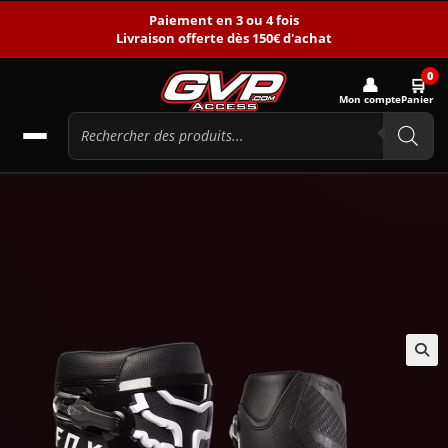
Paiement en 3 ou 4 fois
Livraison offerte dès 150€ d'achat
0
👤
🛒
Mon compte
Panier
🔍