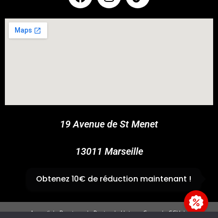
COUPONX0740886106
COPY CODE
19 Avenue de St Menet
13011 Marseille
✆
04 91 44 45 46
Obtenez 10€ de réduction maintenant !
Accueil
Boutique
Panier
Univers Cross
CGV