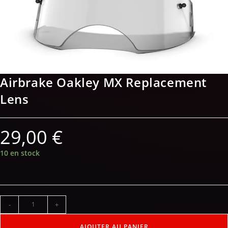
Airbrake Oakley MX Replacement
Lens
29,00
€
10 en stock
-
+
AJOUTER AU PANIER