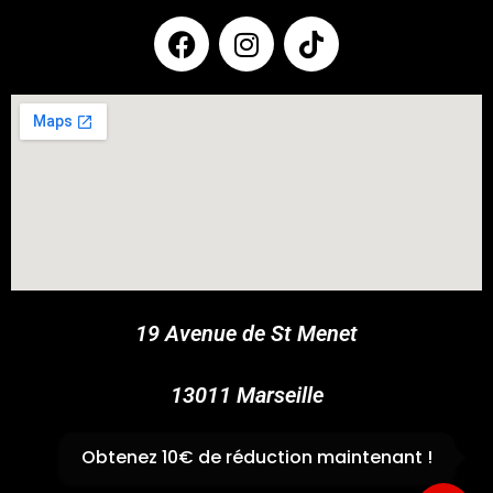
COUPONX9826719620
COPY CODE
19 Avenue de St Menet
13011 Marseille
✆
04 91 44 45 46
Obtenez 10€ de réduction maintenant !