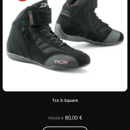
Tcx X-Square
80,00
€
109,00
€