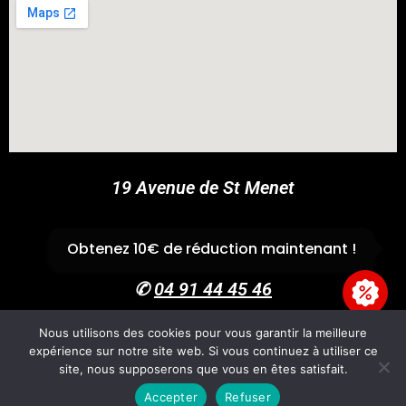
COUPONX2416348530
COPY CODE
19 Avenue de St Menet
13011 Marseille
Obtenez 10€ de réduction maintenant !
✆
04 91 44 45 46
Nous utilisons des cookies pour vous garantir la meilleure
expérience sur notre site web. Si vous continuez à utiliser ce
Accueil
Boutique
Panier
Univers Cross
CGV
site, nous supposerons que vous en êtes satisfait.
Mentions légales
Accepter
Refuser
Copyright 2026 - GvpAccess - Site By
Fire'Technologie