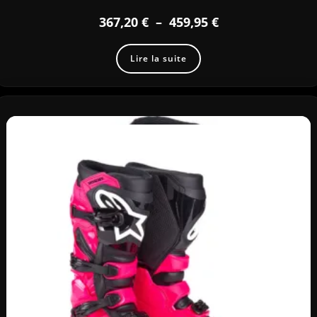
367,20
€
–
459,95
€
Lire la suite