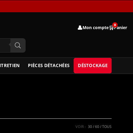
0
👤
🛒
Mon compte
Panier
NTRETIEN
PIÈCES DÉTACHÉES
DÉSTOCKAGE
VOIR :
30
60
TOUS