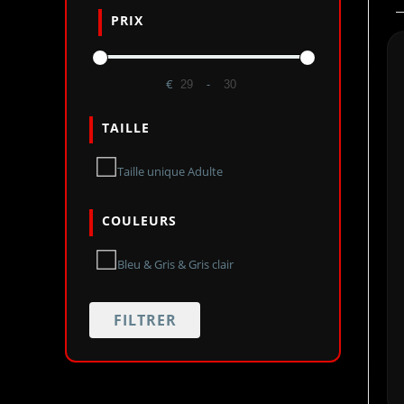
PRIX
€
-
Minimum Price
Maximum Price
TAILLE
Taille unique Adulte
COULEURS
Bleu & Gris & Gris clair
FILTRER