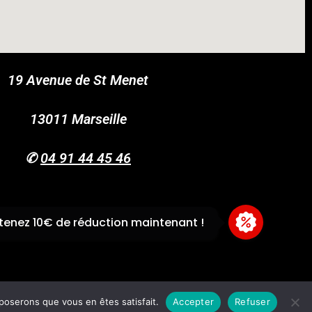
19 Avenue de St Menet
COUPONX1051596838
COPY CODE
13011 Marseille
✆
04 91 44 45 46
enez 10€ de réduction maintenant !
pposerons que vous en êtes satisfait.
Accepter
Refuser
Boutique
Panier
Univers Cross
CGV
Mentions légales