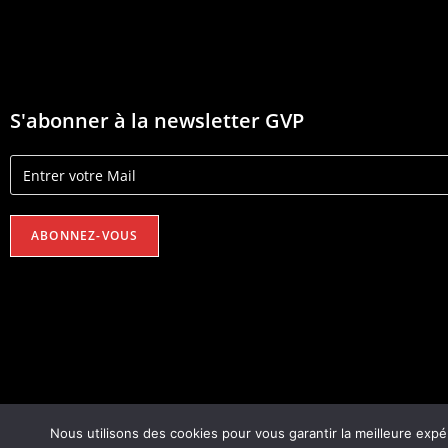
S'abonner à la newsletter GVP
Nous utilisons des cookies pour vous garantir la meilleure expé
Copyright 2026 - GvpAccess - Site By
Fire'Technologie