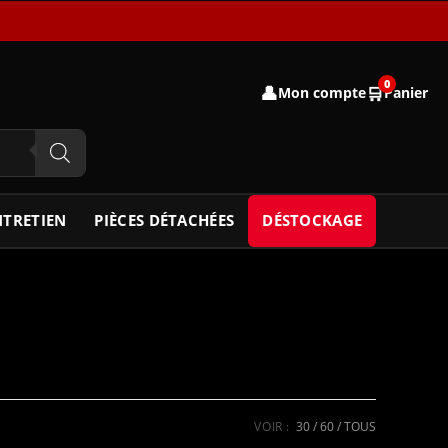
0
👤
🛒
Mon compte
Panier
NTRETIEN
PIÈCES DÉTACHÉES
DÉSTOCKAGE
VOIR :
30
60
TOUS