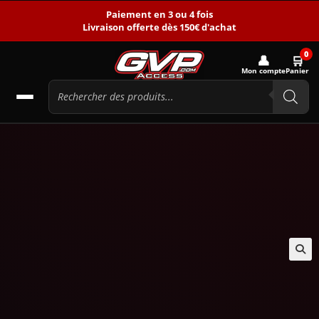
Paiement en 3 ou 4 fois
Livraison offerte dès 150€ d'achat
0
👤
🛒
Mon compte
Panier
🔍