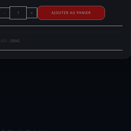
-
+
AJOUTER AU PANIER
UGS :
33042