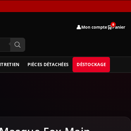
0
👤
🛒
Mon compte
Panier
NTRETIEN
PIÈCES DÉTACHÉES
DÉSTOCKAGE